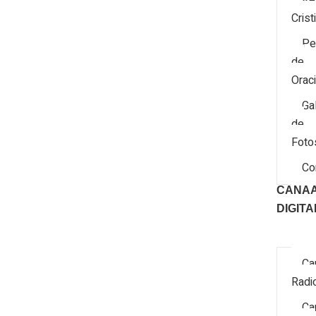
Re
Crist
Pe
de
Orac
Ga
de
Foto
Co
CANA
DIGITA
Ca
Radi
Ca