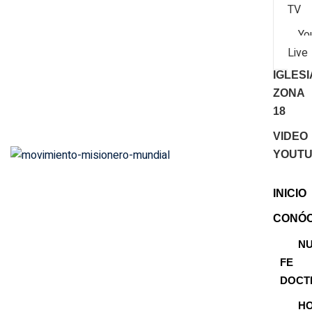
TV
Yo
Live
IGLES
ZONA
18
VIDEO
YOUT
INICIO
CONÓ
N
FE
DOCT
H