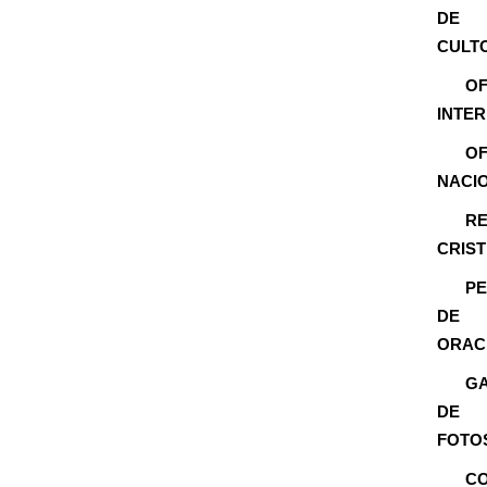
DE
CULT
OF
INTE
OF
NACI
RE
CRIS
PE
DE
ORAC
GA
DE
FOTO
C