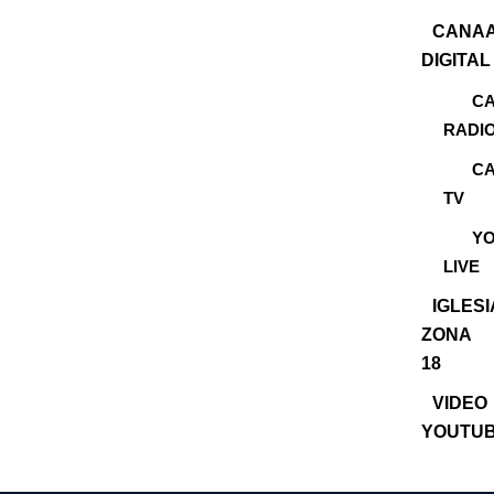
CANA
DIGITAL
C
RADI
C
TV
Y
LIVE
IGLES
ZONA
18
VIDEO
YOUTU