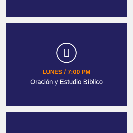
DOMINGOS / 11:00 AM
Servicio de Adoracion
LUNES / 7:00 PM
OFRENDAR
Oración y Estudio Bíblico