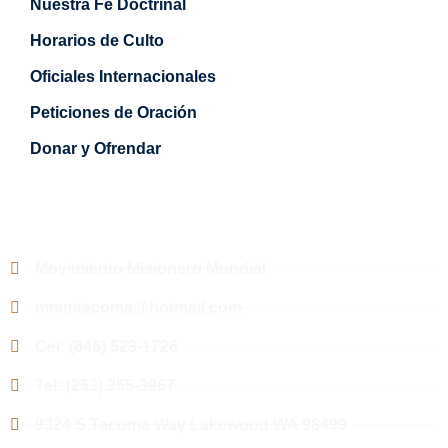
Nuestra Fe Doctrinal
Horarios de Culto
Oficiales Internacionales
Peticiones de Oración
Donar y Ofrendar
Contacto
Movimiento Misionero Mundial
mmmtacoma@hotmail.com
Cel: (646) 523-1726
Tel: (253) 355-3967
9324 S Tacoma Way Lakewood WA 98499