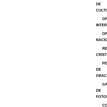
DE
CULT
OF
INTE
OF
NACI
RE
CRIS
PE
DE
ORAC
GA
DE
FOTO
C