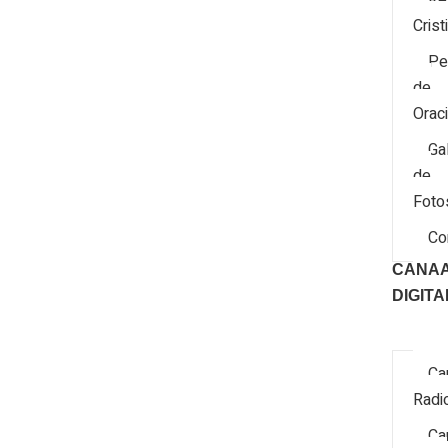
Re
Crist
Pe
de
Orac
Ga
de
Foto
Co
CANA
DIGITA
Ca
Radi
Ca