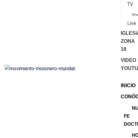
TV
Yo
Live
IGLES
ZONA
18
VIDEO
YOUT
INICIO
CONÓ
N
FE
DOCT
H