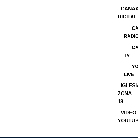
CANA
DIGITAL
C
RADI
C
TV
Y
LIVE
IGLES
ZONA
18
VIDEO
YOUTU