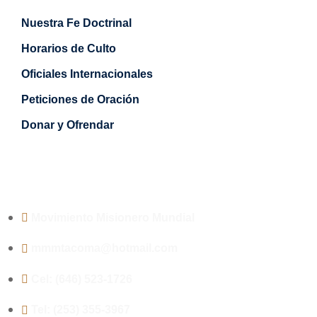
Nuestra Fe Doctrinal
Horarios de Culto
Oficiales Internacionales
Peticiones de Oración
Donar y Ofrendar
Contacto
Movimiento Misionero Mundial
mmmtacoma@hotmail.com
Cel: (646) 523-1726
Tel: (253) 355-3967