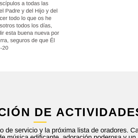
iscípulos a todas las
l Padre y del Hijo y del
cer todo lo que os he
otros todos los días,
dir esta buena nueva por
erra, seguros de que Él
9-20
LUNES / 7:00 PM
DOMI
Oración y Estudio Bíblico
Serv
CIÓN DE ACTIVIDADE
OFRENDAR
o de servicio y la próxima lista de oradores. C
de música edificante, adoración poderosa y un