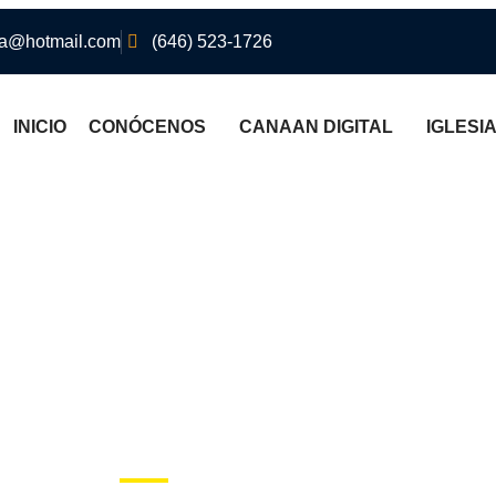
@hotmail.com
(646) 523-1726
INICIO
CONÓCENOS
CANAAN DIGITAL
IGLESI
VANGELISMO