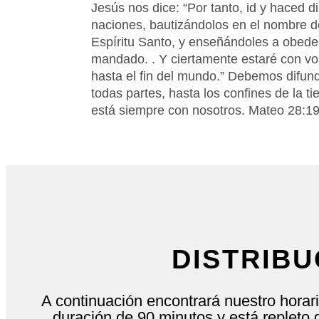
Jesús nos dice: “Por tanto, id y haced d
naciones, bautizándolos en el nombre de
Espíritu Santo, y enseñándoles a obede
mandado. . Y ciertamente estaré con vos
hasta el fin del mundo.” Debemos difun
todas partes, hasta los confines de la ti
está siempre con nosotros. Mateo 28:1
DOMINGOS / 11:00 AM
Servicio de Adoracion
DISTRIBU
OFRENDAR
A continuación encontrará nuestro horari
duración de 90 minutos y está repleto 