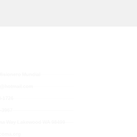
Misionero Mundial
hotmail.com
3-1726
5-3967
ma Way Lakewood WA 98499
oma.org