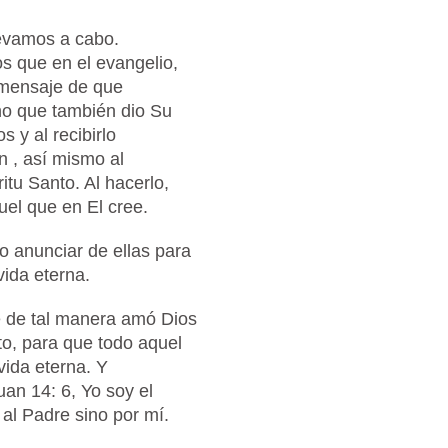
evamos a cabo.
 que en el evangelio,
 mensaje de que
ino que también dio Su
 y al recibirlo
n , así mismo al
ritu Santo. Al hacerlo,
uel que en El cree.
o anunciar de ellas para
vida eterna.
 de tal manera amó Dios
to, para que todo aquel
vida eterna. Y
an 14: 6, Yo soy el
 al Padre sino por mí.