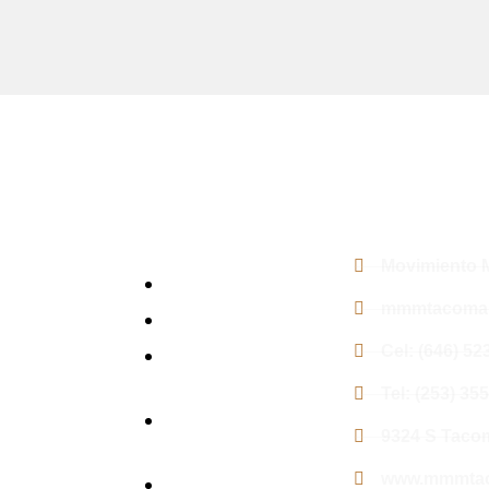
Enlaces Rápido
Contacto
r el
Movimiento 
Nuestra Fe Doctrinal
 iglesia.
mmmtacoma@
s y
Horarios de Culto
Cel: (646) 52
Oficiales
Internacionales
Tel: (253) 35
Peticiones de
9324 S Taco
Oración
www.mmmtac
Donar y Ofrendar