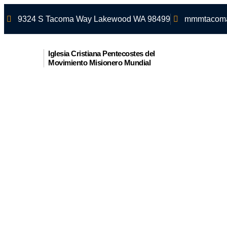
9324 S Tacoma Way Lakewood WA 98499
mmmtacoma
Iglesia Cristiana Pentecostes del
Movimiento Misionero Mundial
E