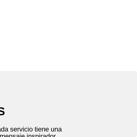
NGOS / 11:00 AM
icio de Adoracion
S
OFRENDAR
ada servicio tiene una
 mensaje inspirador.